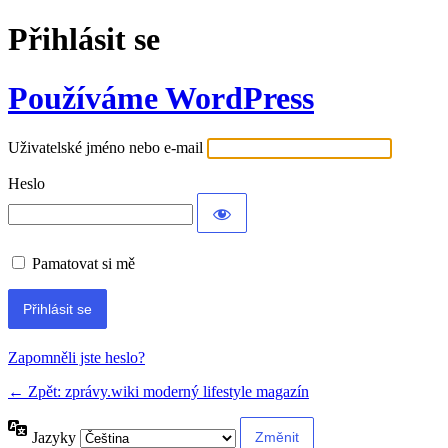
Přihlásit se
Používáme WordPress
Uživatelské jméno nebo e-mail
Heslo
Pamatovat si mě
Zapomněli jste heslo?
← Zpět: zprávy.wiki moderný lifestyle magazín
Jazyky