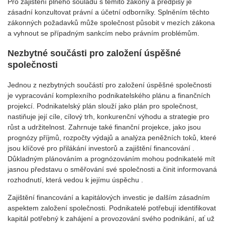
Pro zajištění plného souladu s těmito zákony a předpisy je
zásadní konzultovat právní a účetní odborníky. Splněním těchto
zákonných požadavků může společnost působit v mezích zákona
a vyhnout se případným sankcím nebo právním problémům.
Nezbytné součásti pro založení úspěšné
společnosti
Jednou z nezbytných součástí pro založení úspěšné společnosti
je vypracování komplexního podnikatelského plánu a finančních
projekcí. Podnikatelský plán slouží jako plán pro společnost,
nastiňuje její cíle, cílový trh, konkurenční výhodu a strategie pro
růst a udržitelnost. Zahrnuje také finanční projekce, jako jsou
prognózy příjmů, rozpočty výdajů a analýza peněžních toků, které
jsou klíčové pro přilákání investorů a zajištění financování .
Důkladným plánováním a prognózováním mohou podnikatelé mít
jasnou představu o směřování své společnosti a činit informovaná
rozhodnutí, která vedou k jejímu úspěchu .
Zajištění financování a kapitálových investic je dalším zásadním
aspektem založení společnosti. Podnikatelé potřebují identifikovat
kapitál potřebný k zahájení a provozování svého podnikání, ať už