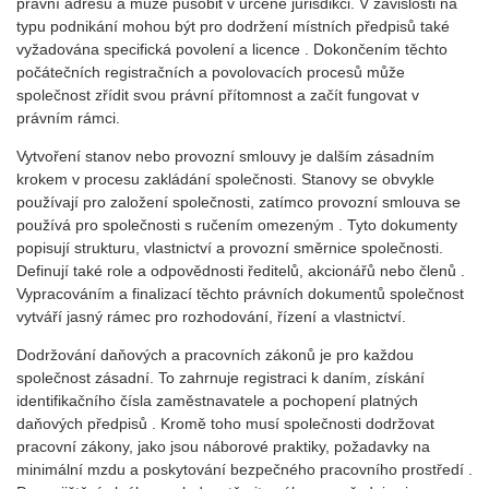
právní adresu a může působit v určené jurisdikci. V závislosti na
typu podnikání mohou být pro dodržení místních předpisů také
vyžadována specifická povolení a licence . Dokončením těchto
počátečních registračních a povolovacích procesů může
společnost zřídit svou právní přítomnost a začít fungovat v
právním rámci.
Vytvoření stanov nebo provozní smlouvy je dalším zásadním
krokem v procesu zakládání společnosti. Stanovy se obvykle
používají pro založení společnosti, zatímco provozní smlouva se
používá pro společnosti s ručením omezeným . Tyto dokumenty
popisují strukturu, vlastnictví a provozní směrnice společnosti.
Definují také role a odpovědnosti ředitelů, akcionářů nebo členů .
Vypracováním a finalizací těchto právních dokumentů společnost
vytváří jasný rámec pro rozhodování, řízení a vlastnictví.
Dodržování daňových a pracovních zákonů je pro každou
společnost zásadní. To zahrnuje registraci k daním, získání
identifikačního čísla zaměstnavatele a pochopení platných
daňových předpisů . Kromě toho musí společnosti dodržovat
pracovní zákony, jako jsou náborové praktiky, požadavky na
minimální mzdu a poskytování bezpečného pracovního prostředí .