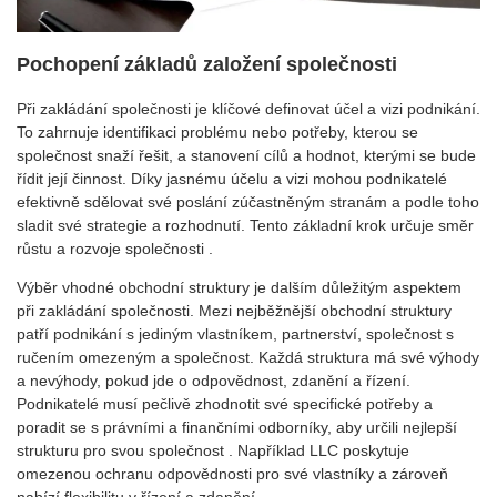
Pochopení základů založení společnosti
Při zakládání společnosti je klíčové definovat účel a vizi podnikání.
To zahrnuje identifikaci problému nebo potřeby, kterou se
společnost snaží řešit, a stanovení cílů a hodnot, kterými se bude
řídit její činnost. Díky jasnému účelu a vizi mohou podnikatelé
efektivně sdělovat své poslání zúčastněným stranám a podle toho
sladit své strategie a rozhodnutí. Tento základní krok určuje směr
růstu a rozvoje společnosti .
Výběr vhodné obchodní struktury je dalším důležitým aspektem
při zakládání společnosti. Mezi nejběžnější obchodní struktury
patří podnikání s jediným vlastníkem, partnerství, společnost s
ručením omezeným a společnost. Každá struktura má své výhody
a nevýhody, pokud jde o odpovědnost, zdanění a řízení.
Podnikatelé musí pečlivě zhodnotit své specifické potřeby a
poradit se s právními a finančními odborníky, aby určili nejlepší
strukturu pro svou společnost . Například LLC poskytuje
omezenou ochranu odpovědnosti pro své vlastníky a zároveň