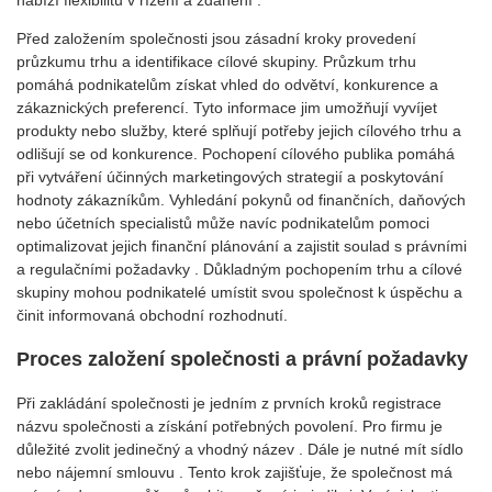
nabízí flexibilitu v řízení a zdanění .
Před založením společnosti jsou zásadní kroky provedení
průzkumu trhu a identifikace cílové skupiny. Průzkum trhu
pomáhá podnikatelům získat vhled do odvětví, konkurence a
zákaznických preferencí. Tyto informace jim umožňují vyvíjet
produkty nebo služby, které splňují potřeby jejich cílového trhu a
odlišují se od konkurence. Pochopení cílového publika pomáhá
při vytváření účinných marketingových strategií a poskytování
hodnoty zákazníkům. Vyhledání pokynů od finančních, daňových
nebo účetních specialistů může navíc podnikatelům pomoci
optimalizovat jejich finanční plánování a zajistit soulad s právními
a regulačními požadavky . Důkladným pochopením trhu a cílové
skupiny mohou podnikatelé umístit svou společnost k úspěchu a
činit informovaná obchodní rozhodnutí.
Proces založení společnosti a právní požadavky
Při zakládání společnosti je jedním z prvních kroků registrace
názvu společnosti a získání potřebných povolení. Pro firmu je
důležité zvolit jedinečný a vhodný název . Dále je nutné mít sídlo
nebo nájemní smlouvu . Tento krok zajišťuje, že společnost má