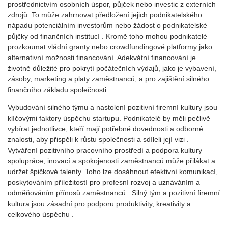
prostřednictvím osobních úspor, půjček nebo investic z externích
zdrojů. To může zahrnovat předložení jejich podnikatelského
nápadu potenciálním investorům nebo žádost o podnikatelské
půjčky od finančních institucí . Kromě toho mohou podnikatelé
prozkoumat vládní granty nebo crowdfundingové platformy jako
alternativní možnosti financování. Adekvátní financování je
životně důležité pro pokrytí počátečních výdajů, jako je vybavení,
zásoby, marketing a platy zaměstnanců, a pro zajištění silného
finančního základu společnosti .
Vybudování silného týmu a nastolení pozitivní firemní kultury jsou
klíčovými faktory úspěchu startupu. Podnikatelé by měli pečlivě
vybírat jednotlivce, kteří mají potřebné dovednosti a odborné
znalosti, aby přispěli k růstu společnosti a sdíleli její vizi .
Vytváření pozitivního pracovního prostředí a podpora kultury
spolupráce, inovací a spokojenosti zaměstnanců může přilákat a
udržet špičkové talenty. Toho lze dosáhnout efektivní komunikací,
poskytováním příležitostí pro profesní rozvoj a uznáváním a
odměňováním přínosů zaměstnanců . Silný tým a pozitivní firemní
kultura jsou zásadní pro podporu produktivity, kreativity a
celkového úspěchu .