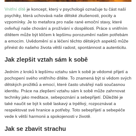
Vnitřní dítě
je koncept, který v psychologii označuje tu část naší
psychiky, která uchovává naše dětské zkušenosti, pocity a
vzpomínky. Je to metafora pro naše rané emoční stavy, které
ovlivňují naše chování a prožívání v dospělosti. Práce s vnitřním
dítětem může být klíčem k lepšímu porozumění našim potřebám
a emocím. Uvědomění si a léčení těchto dětských aspektů může
přinést do našeho života větší radost, spontánnost a autenticitu.
Jak zlepšit vztah sám k sobě
Jedním z kroků k lepšímu vztahu sám k sobě je vědomé přijetí a
pochopení svého vnitřního dítěte. To znamená být si vědom svých
dětských prožitků a emocí, které často utvářejí naši současnou
identitu. Práce na zlepšení vztahu sám k sobě může zahrnovat
techniky jako meditace, sebepoznání a sebepřijetí. Důležité je
také naučit se být k sobě laskavý a trpělivý, rozpoznávat a
respektovat své hranice a potřeby. Toto sebepřijetí a sebepéče
vede k větší harmonii a spokojenosti v životě.
Jak se zbavit strachu