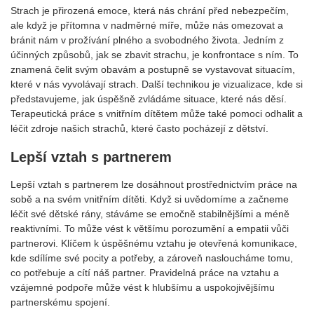
Strach je přirozená emoce, která nás chrání před nebezpečím,
ale když je přítomna v nadměrné míře, může nás omezovat a
bránit nám v prožívání plného a svobodného života. Jedním z
účinných způsobů, jak se zbavit strachu, je konfrontace s ním. To
znamená čelit svým obavám a postupně se vystavovat situacím,
které v nás vyvolávají strach. Další technikou je vizualizace, kde si
představujeme, jak úspěšně zvládáme situace, které nás děsí.
Terapeutická práce s vnitřním dítětem může také pomoci odhalit a
léčit zdroje našich strachů, které často pocházejí z dětství.
Lepší vztah s partnerem
Lepší vztah s partnerem lze dosáhnout prostřednictvím práce na
sobě a na svém vnitřním dítěti. Když si uvědomíme a začneme
léčit své dětské rány, stáváme se emočně stabilnějšími a méně
reaktivními. To může vést k většímu porozumění a empatii vůči
partnerovi. Klíčem k úspěšnému vztahu je otevřená komunikace,
kde sdílíme své pocity a potřeby, a zároveň nasloucháme tomu,
co potřebuje a cítí náš partner. Pravidelná práce na vztahu a
vzájemné podpoře může vést k hlubšímu a uspokojivějšímu
partnerskému spojení.