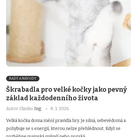
RADY A NÁVODY
Škrabadla pro velké kočky jako pevný
základ každodenního života
Autor článku:
Ing.
4. 3. 2026
Velká kočka doma mění pravidla hry. Je silná, sebevědomá a
pohybuje se s energií, kterou nelze přehlédnout. Když se
rozběhne mainská mývalí nebo norská …