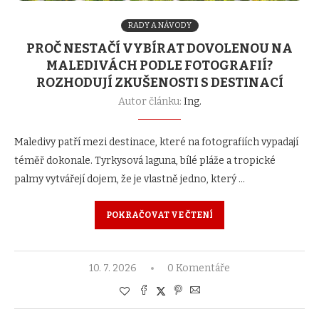
RADY A NÁVODY
PROČ NESTAČÍ VYBÍRAT DOVOLENOU NA
MALEDIVÁCH PODLE FOTOGRAFIÍ?
ROZHODUJÍ ZKUŠENOSTI S DESTINACÍ
Autor článku:
Ing.
Maledivy patří mezi destinace, které na fotografiích vypadají
téměř dokonale. Tyrkysová laguna, bílé pláže a tropické
palmy vytvářejí dojem, že je vlastně jedno, který …
POKRAČOVAT VE ČTENÍ
10. 7. 2026
0 Komentáře