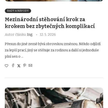
RADY A NÁVODY
Mezinárodní stěhování krok za
krokem bez zbytečných komplikací
Autor článku:
Ing.
12. 5. 2026
Přesun do jiné země bývá obrovskou změnou. Někdo odjíždí
za lepší prací, jiný se stěhuje za rodinou a další si jednoduše
plní sen o …