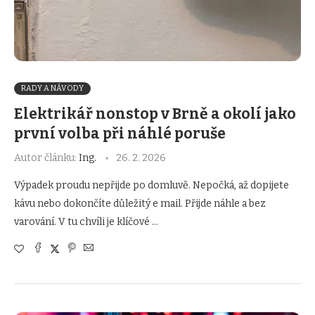
RADY A NÁVODY
Elektrikář nonstop v Brně a okolí jako
první volba při náhlé poruše
Autor článku:
Ing.
26. 2. 2026
Výpadek proudu nepřijde po domluvě. Nepočká, až dopijete
kávu nebo dokončíte důležitý e mail. Přijde náhle a bez
varování. V tu chvíli je klíčové …