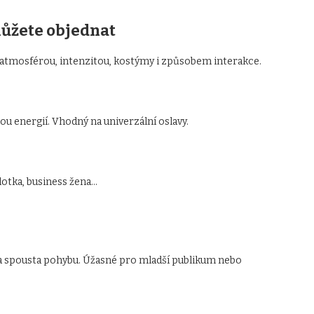
můžete objednat
ší atmosférou, intenzitou, kostýmy i způsobem interakce.
u energií. Vhodný na univerzální oslavy.
ilotka, business žena…
 a spousta pohybu. Úžasné pro mladší publikum nebo