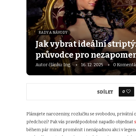
RADY A NÁVODY
Jak vybrat ideální stript
průvodce pro nezapomen
Autor článku:
Ing.
16. 12. 2025
0 Komentá
0
SDÍLET
Plánujete narozeniny, rozlučku se svobodou, privátní o
předchozí? Pak vás pravděpodobně napadlo objednat
během pár minut proměnit i nenápadnou akci v legendár