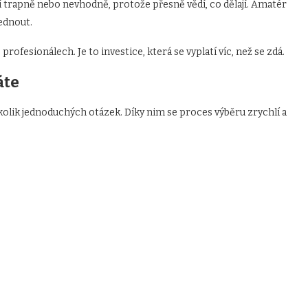
í trapně nebo nevhodně, protože přesně vědí, co dělají. Amatér
ednout.
rofesionálech. Je to investice, která se vyplatí víc, než se zdá.
áte
ěkolik jednoduchých otázek. Díky nim se proces výběru zrychlí a