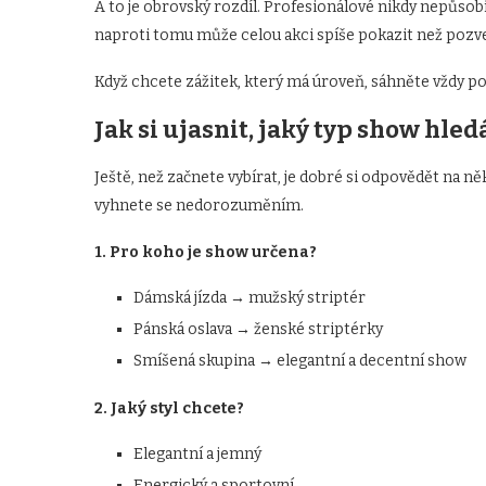
A to je obrovský rozdíl. Profesionálové nikdy nepůsob
naproti tomu může celou akci spíše pokazit než pozv
Když chcete zážitek, který má úroveň, sáhněte vždy po p
Jak si ujasnit, jaký typ show hled
Ještě, než začnete vybírat, je dobré si odpovědět na n
vyhnete se nedorozuměním.
1. Pro koho je show určena?
Dámská jízda → mužský striptér
Pánská oslava → ženské striptérky
Smíšená skupina → elegantní a decentní show
2. Jaký styl chcete?
Elegantní a jemný
Energický a sportovní