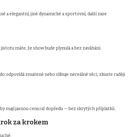
é a elegantní, jiné dynamické a sportovní, další zase
jistotu máte, že show bude plynulá a bez zaváhání.
do odpovídá zmateně nebo slibuje nereálné věci, zkuste raději
žby mají jasnou cenu už dopředu — bez skrytých příplatků.
krok za krokem
duché: