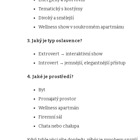
Tematický s kostýmy
Divoký a smělejší
Wellness show v soukromém apartmánu
3. Jaký je typ oslavence?
Extrovert → interaktivní show
Introvert → jemnější, elegantnější přístup
4. Jaké je prostředí?
Byt
Pronajatý prostor
Wellness apartmán
Firemní sál
Chata nebo chalupa
Když tyhle věci víte dopředu, výběr je mnohem snazší.