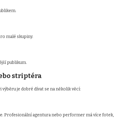
ublikem.
pro malé skupiny.
ější publikum.
ebo striptéra
 výběru je dobré dívat se na několik věcí:
ie. Profesionální agentura nebo performer má více fotek,