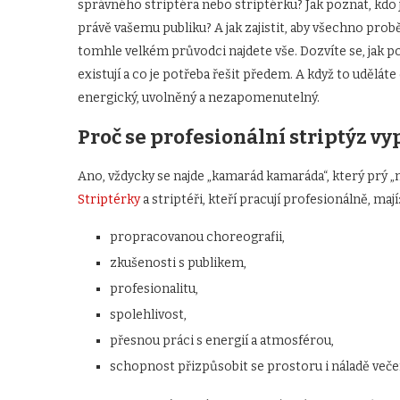
správného striptéra nebo striptérku? Jak poznat, kdo j
právě vašemu publiku? A jak zajistit, aby všechno pro
tomhle velkém průvodci najdete vše. Dozvíte se, jak po
existují a co je potřeba řešit předem. A když to udělát
energický, uvolněný a nezapomenutelný.
Proč se profesionální striptýz v
Ano, vždycky se najde „kamarád kamaráda“, který prý „ně
Striptérky
a striptéři, kteří pracují profesionálně, mají
propracovanou choreografii,
zkušenosti s publikem,
profesionalitu,
spolehlivost,
přesnou práci s energií a atmosférou,
schopnost přizpůsobit se prostoru i náladě veče