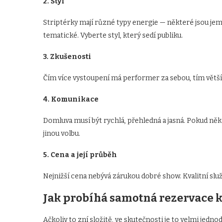
2. Styl
Striptérky mají různé typy energie — některé jsou jemn
tematické. Vyberte styl, který sedí publiku.
3. Zkušenosti
Čím více vystoupení má performer za sebou, tím větší 
4. Komunikace
Domluva musí být rychlá, přehledná a jasná. Pokud něk
jinou volbu.
5. Cena a její průběh
Nejnižší cena nebývá zárukou dobré show. Kvalitní slu
Jak probíhá samotná rezervace 
Ačkoliv to zní složitě, ve skutečnosti je to velmi jedno