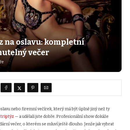
ýz na oslavu: kompletní
utelný večer
ře
slavu nebo firemní večírek, který má být úplně jiný než ty
striptýz
— a udělali jste dobře. Profesionální show dokáže
ní večer, o kterém se mluví ještě dlouho. Jenže jak vybrat