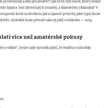
e profesionál a kdo jen amatér? Jak určit styl show, který sedne
běhlo hladce, bez zbytečných zmatků, a hlavně bez zklamání? V
stupovat krok za krokem, jak si ujasnit priority, jaké typy show
e dobře, výsledek bude přesně takový, jaký očekáváte — sexy,
yplatí více než amatérské pokusy
co ukáže“. Jenže tady opravdu platí, že kvalita rozhoduje.
:
ra.