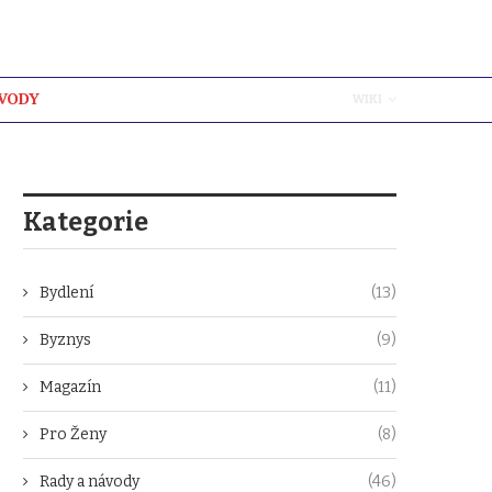
ÁVODY
WIKI
Kategorie
Bydlení
(13)
Byznys
(9)
Magazín
(11)
Pro Ženy
(8)
Rady a návody
(46)