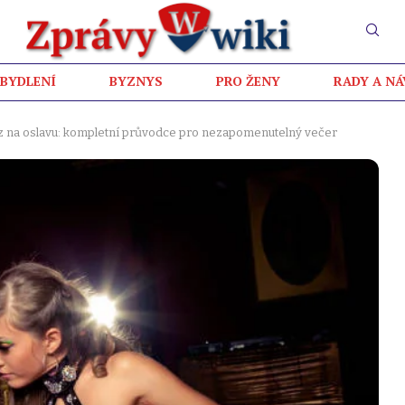
BYDLENÍ
BYZNYS
PRO ŽENY
RADY A N
ptýz na oslavu: kompletní průvodce pro nezapomenutelný večer