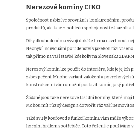
Nerezové komíny CIKO
Společnost nabízí ve srovnání s konkurenčními produk
produktů, ale také z pohledu spokojenosti zákazníka, kt
Díky dlouhodobému vývoji dokáže firma navrhnout neje
Nechybí individuální poradenství v jakékoli fázi vašeh
tak přímo na vaší stavbě kdekoliv na Slovensku ZDAR
Nerezový komín lze použít do interiéru, kde je jejich p
zabezpečení. Mnoho variant založení a povrchových ú
konstrukcemi vám umožní postavit komín, jaký potřeb
Žádané jsou také nerezové fasádní komíny, které mají 
Mohou mít různý design a dotvořit ráz vaší nemovitos
Také svislý kouřovod s funkcí komína vám může výbor
horním hrdlem spotřebiče. Toto řešení je používáno 