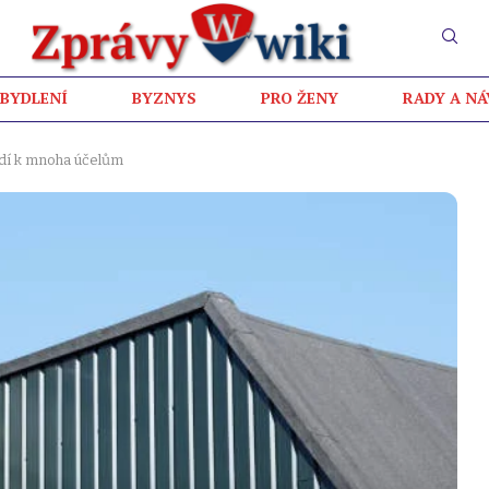
BYDLENÍ
BYZNYS
PRO ŽENY
RADY A N
dí k mnoha účelům