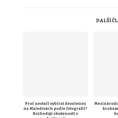
DALŠÍ Č
Proč nestačí vybírat dovolenou
Mezinárodn
na Maledivách podle fotografií?
krokem 
Rozhodují zkušenosti s
k