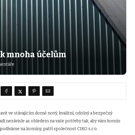
í k mnoha účelům
entáře
vit ve stávajícím domě nový, kvalitní, odolný a bezpečný
radí nezávisle as ohledem na vaše potřeby tak, aby vám komín
podíváme na komíny, patří společnost CIKO s.r.o.