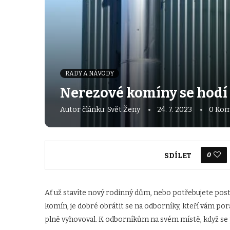
RADY A NÁVODY
Nerezové komíny se hod
Autor článku:
Svět Ženy
24. 7. 2023
0 Kom
0
SDÍLET
Ať už stavíte nový rodinný dům, nebo potřebujete posta
komín, je dobré obrátit se na odborníky, kteří vám po
plně vyhovoval. K odborníkům na svém místě, když se 