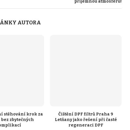
příjemnou atmosféru!
LÁNKY AUTORA
í stěhování krok za
Čištění DPF filtrů Praha 9
bez zbytečných
Letňany jako řešení při časté
omplikací
regeneraci DPF