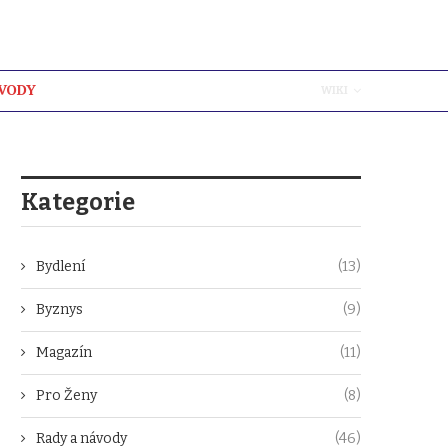
ÁVODY
WIKI
Kategorie
Bydlení
(13)
Byznys
(9)
Magazín
(11)
Pro Ženy
(8)
Rady a návody
(46)