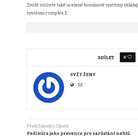
Zvolit můžete také ucelené komínové systémy skládaj
systému complex E.
0
SDÍLET
SVĚT ŽENY
Předcházející článek
Pedikúra jako prevence pro zarůstání nehtů