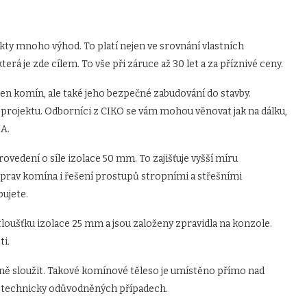
ty mnoho výhod. To platí nejen ve srovnání vlastních
erá je zde cílem. To vše při záruce až 30 let a za příznivé ceny.
n komín, ale také jeho bezpečné zabudování do stavby.
o projektu. Odborníci z CIKO se vám mohou věnovat jak na dálku,
MA.
rovedení o síle izolace 50 mm. To zajišťuje vyšší míru
prav komína i řešení prostupů stropními a střešními
ujete.
tloušťku izolace 25 mm a jsou založeny zpravidla na konzole.
ti.
ně sloužit. Takové komínové těleso je umístěno přímo nad
v technicky odůvodněných případech.