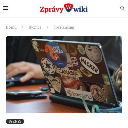
Domů
Byznys
Freelancing
BYZNYS