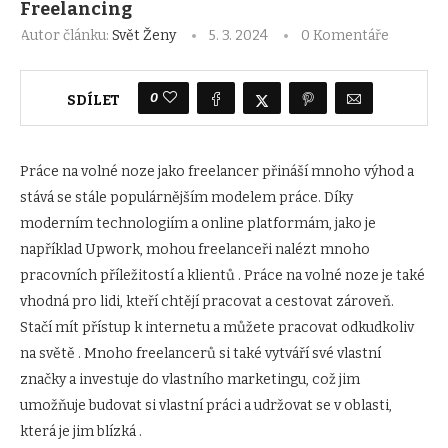
Freelancing
Autor článku:
Svět Ženy
5. 3. 2024
0 Komentáře
0
SDÍLET
Práce na volné noze jako freelancer přináší mnoho výhod a
stává se stále populárnějším modelem práce. Díky
moderním technologiím a online platformám, jako je
například Upwork, mohou freelanceři nalézt mnoho
pracovních příležitostí a klientů . Práce na volné noze je také
vhodná pro lidi, kteří chtějí pracovat a cestovat zároveň.
Stačí mít přístup k internetu a můžete pracovat odkudkoliv
na světě . Mnoho freelancerů si také vytváří své vlastní
značky a investuje do vlastního marketingu, což jim
umožňuje budovat si vlastní práci a udržovat se v oblasti,
která je jim blízká .