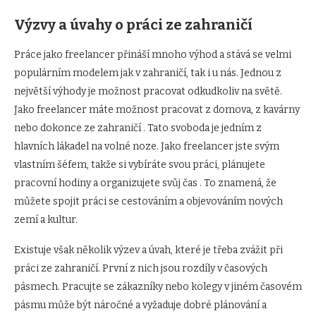
Výzvy a úvahy o práci ze zahraničí
Práce jako freelancer přináší mnoho výhod a stává se velmi
populárním modelem jak v zahraničí, tak i u nás. Jednou z
největší výhody je možnost pracovat odkudkoliv na světě.
Jako freelancer máte možnost pracovat z domova, z kavárny
nebo dokonce ze zahraničí . Tato svoboda je jedním z
hlavních lákadel na volné noze. Jako freelancer jste svým
vlastním šéfem, takže si vybíráte svou práci, plánujete
pracovní hodiny a organizujete svůj čas . To znamená, že
můžete spojit práci se cestováním a objevováním nových
zemí a kultur.
Existuje však několik výzev a úvah, které je třeba zvážit při
práci ze zahraničí. První z nich jsou rozdíly v časových
pásmech. Pracujte se zákazníky nebo kolegy v jiném časovém
pásmu může být náročné a vyžaduje dobré plánování a