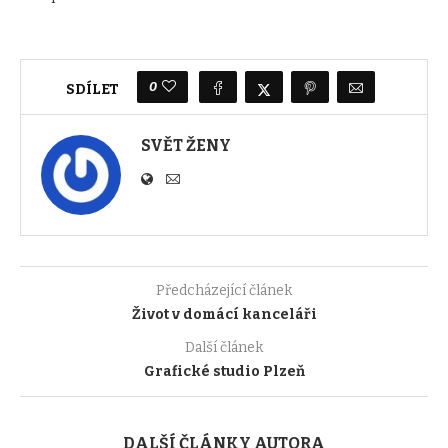
0
SDÍLET
SVĚT ŽENY
Předcházející článek
Život v domácí kanceláři
Další článek
Grafické studio Plzeň
DALŠÍ ČLÁNKY AUTORA