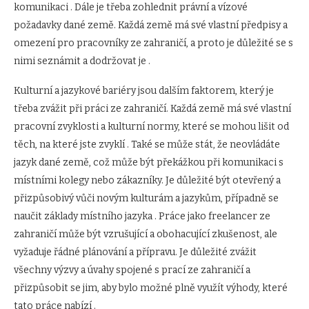
komunikaci . Dále je třeba zohlednit právní a vízové ​​
požadavky dané země. Každá země má své vlastní předpisy a
omezení pro pracovníky ze zahraničí, a proto je důležité se s
nimi seznámit a dodržovat je .
Kulturní a jazykové bariéry jsou dalším faktorem, který je
třeba zvážit při práci ze zahraničí. Každá země má své vlastní
pracovní zvyklosti a kulturní normy, které se mohou lišit od
těch, na které jste zvyklí . Také se může stát, že neovládáte
jazyk dané země, což může být překážkou při komunikaci s
místními kolegy nebo zákazníky. Je důležité být otevřený a
přizpůsobivý vůči novým kulturám a jazykům, případně se
naučit základy místního jazyka . Práce jako freelancer ze
zahraničí může být vzrušující a obohacující zkušenost, ale
vyžaduje řádné plánování a přípravu. Je důležité zvážit
všechny výzvy a úvahy spojené s prací ze zahraničí a
přizpůsobit se jim, aby bylo možné plně využít výhody, které
tato práce nabízí .