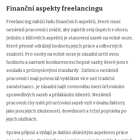
Finanční aspekty freelancingu
Freelancing nabízí řadu finančních aspektů, které musí
nezávislí pracovníci zvážit, aby zajistili svůj úspěch v oboru.
Jedním z klíčových aspektů je stanovení sazeb na volné noze,
které přesně odrážejí hodnotu jejich práce a odborných
znalostí. Pro osoby na volné noze je zásadní určit svou
hodnotu a nastavit konkurenceschopné sazby, které jsou v
souladu s průmyslovými standardy . Zatímco nezávislí
pracovníci mají potenciál vydělávat více než tradiční
zaměstnanci , je zásadní najít rovnováhu mezi účtováním
spravedlivých sazeb a přilákáním klientů. Nezávislí
pracovníci by měli při určování sazeb vzít v úvahu faktory,
jako jsou jejich zkušenosti, dovednosti a tržní poptávka po
jejich službách .
Správa příjmů a výdajů je dalším důležitým aspektem práce