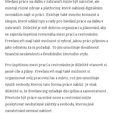
Hledání práce na dálku v zahraničí může být náročné, ale
existují různé zdroje a platformy, které nabízejí digitálním
nomádům najít si práci . Existuje také mnoho komunit a
skupin, které sdílejí tipy a rady pro hledání práce na dálku v
zahraničí . Důležité je mít dobrou organizaci a plánování, aby
se zajistila úspěšná rovnováha mezi prací a cestováním .
Freelanceři mají také možnost si vybrat, jakou práci přijmou a
jako odměnu za ni požadují . To jim umožňuje dosáhnout
finanční nezávislosti a flexibilního životního stylu .
Pro úspěšnou mezi prací a cestováním je důležité stanovit si
jasné cíle a plány . Freelanceři mají také možnost si
organizovat svůj pracovní čas a místo, což jim umožňuje
využít svobody, kterou tato forma práce nabízí . Je však
důležité si, že freelancing vyžaduje disciplínu a samostatnost .
Přestože být práce na volné noze a cestování může
poskytovat neobyčejné zážitky a svobodu, kterou jiné
zaměstnání nemusí nabízet .