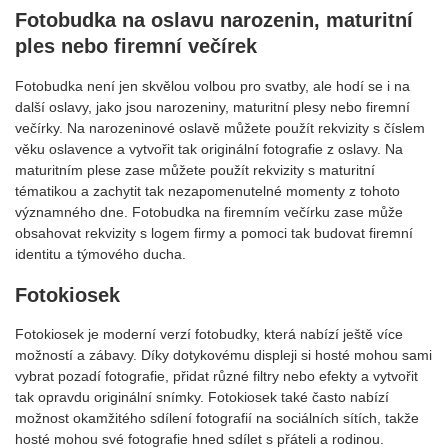
Fotobudka na oslavu narozenin, maturitní
ples nebo firemní večírek
Fotobudka není jen skvělou volbou pro svatby, ale hodí se i na
další oslavy, jako jsou narozeniny, maturitní plesy nebo firemní
večírky. Na narozeninové oslavě můžete použít rekvizity s číslem
věku oslavence a vytvořit tak originální fotografie z oslavy. Na
maturitním plese zase můžete použít rekvizity s maturitní
tématikou a zachytit tak nezapomenutelné momenty z tohoto
významného dne. Fotobudka na firemním večírku zase může
obsahovat rekvizity s logem firmy a pomoci tak budovat firemní
identitu a týmového ducha.
Fotokiosek
Fotokiosek je moderní verzí fotobudky, která nabízí ještě více
možností a zábavy. Díky dotykovému displeji si hosté mohou sami
vybrat pozadí fotografie, přidat různé filtry nebo efekty a vytvořit
tak opravdu originální snímky. Fotokiosek také často nabízí
možnost okamžitého sdílení fotografií na sociálních sítích, takže
hosté mohou své fotografie hned sdílet s přáteli a rodinou.