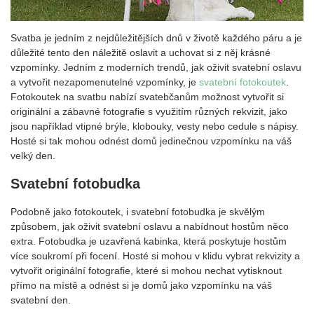
Svatba je jedním z nejdůležitějších dnů v životě každého páru a je
důležité tento den náležitě oslavit a uchovat si z něj krásné
vzpomínky. Jedním z moderních trendů, jak oživit svatební oslavu
a vytvořit nezapomenutelné vzpomínky, je
svatební fotokoutek
.
Fotokoutek na svatbu nabízí svatebčanům možnost vytvořit si
originální a zábavné fotografie s využitím různých rekvizit, jako
jsou například vtipné brýle, klobouky, vesty nebo cedule s nápisy.
Hosté si tak mohou odnést domů jedinečnou vzpomínku na váš
velký den.
Svatební fotobudka
Podobně jako fotokoutek, i svatební fotobudka je skvělým
způsobem, jak oživit svatební oslavu a nabídnout hostům něco
extra. Fotobudka je uzavřená kabinka, která poskytuje hostům
více soukromí při focení. Hosté si mohou v klidu vybrat rekvizity a
vytvořit originální fotografie, které si mohou nechat vytisknout
přímo na místě a odnést si je domů jako vzpomínku na váš
svatební den.