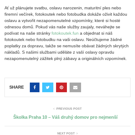
Ať už plánujete svatbu, oslavu narozenin, maturitní ples nebo
firemní večírek, fotokoutek nebo fotobudka dokáže oživit každou
oslavu a vytvořit nezapomenutelné vzpomínky, které si hosté
odnesou domů. Pokud vás naše služby zaujaly, neváhejte se
podívat na naše stránky
fotokoutek.fun
a objednat si náš
fotokoutek nebo fotobudku na vaši oslavu. Neúčtujeme žádné
poplatky za dopravu, takže se nemusíte obávat žádných skrytých
nákladů. S našimi službami uděláte z vaší oslavy opravdu
nezapomenutelný zážitek plný zábavy a originálních vzpomínek.
SHARE
PREVIOUS POST
Školka Praha 10 – Váš druhý domov pro nejmenší
NEXT POST