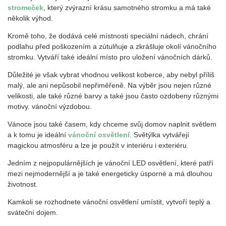
stromeček
, který zvýrazní krásu samotného stromku a má také
několik výhod.
Kromě toho, že dodává celé místnosti speciální nádech, chrání
podlahu před poškozením a zútulňuje a zkrášluje okolí vánočního
stromku. Vytváří také ideální místo pro uložení vánočních dárků.
Důležité je však vybrat vhodnou velikost koberce, aby nebyl příliš
malý, ale ani nepůsobil nepřiměřeně. Na výběr jsou nejen různé
velikosti, ale také různé barvy a také jsou často ozdobeny různými
motivy. vánoční výzdobou.
Vánoce jsou také časem, kdy chceme svůj domov naplnit světlem
a k tomu je ideální
vánoční osvětlení
. Světýlka vytvářejí
magickou atmosféru a lze je použít v interiéru i exteriéru.
Jedním z nejpopulárnějších je vánoční LED osvětlení, které patří
mezi nejmodernější a je také energeticky úsporné a má dlouhou
životnost.
Kamkoli se rozhodnete vánoční osvětlení umístit, vytvoří teplý a
sváteční dojem.