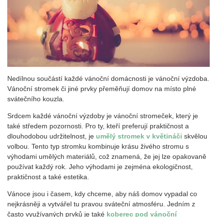
Nedílnou součástí každé vánoční domácnosti je vánoční výzdoba.
Vánoční stromek či jiné prvky přeměňují domov na místo plné
svátečního kouzla.
Srdcem každé vánoční výzdoby je vánoční stromeček, který je
také středem pozornosti. Pro ty, kteří preferují praktičnost a
dlouhodobou udržitelnost, je
umělý stromek v květináči
skvělou
volbou. Tento typ stromku kombinuje krásu živého stromu s
výhodami umělých materiálů, což znamená, že jej lze opakovaně
používat každý rok. Jeho výhodami je zejména ekologičnost,
praktičnost a také estetika.
Vánoce jsou i časem, kdy chceme, aby náš domov vypadal co
nejkrásněji a vytvářel tu pravou sváteční atmosféru. Jedním z
často využívaných prvků je také
koberec pod vánoční