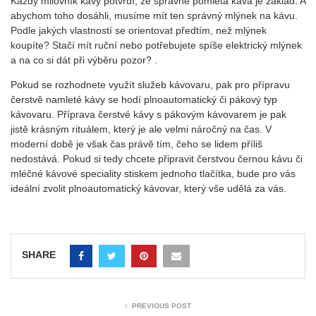
Každý milovník kávy potvrdí, že správně pomletá káva je základ. A
abychom toho dosáhli, musíme mít ten správný mlýnek na kávu.
Podle jakých vlastností se orientovat předtím, než mlýnek
koupíte? Stačí mít ruční nebo potřebujete spíše elektrický mlýnek
a na co si dát při výběru pozor? .
Pokud se rozhodnete využít služeb kávovaru, pak pro přípravu
čerstvě namleté kávy se hodí plnoautomatický či pákový typ
kávovaru. Příprava čerstvé kávy s pákovým kávovarem je pak
jistě krásným rituálem, který je ale velmi náročný na čas. V
moderní době je však čas právě tím, čeho se lidem příliš
nedostává. Pokud si tedy chcete připravit čerstvou černou kávu či
mléčné kávové speciality stiskem jednoho tlačítka, bude pro vás
ideální zvolit plnoautomatický kávovar, který vše udělá za vás.
SHARE
PREVIOUS POST