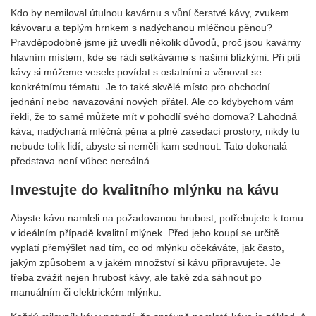
Kdo by nemiloval útulnou kavárnu s vůní čerstvé kávy, zvukem
kávovaru a teplým hrnkem s nadýchanou mléčnou pěnou?
Pravděpodobně jsme již uvedli několik důvodů, proč jsou kavárny
hlavním místem, kde se rádi setkáváme s našimi blízkými. Při pití
kávy si můžeme vesele povídat s ostatními a věnovat se
konkrétnímu tématu. Je to také skvělé místo pro obchodní
jednání nebo navazování nových přátel. Ale co kdybychom vám
řekli, že to samé můžete mít v pohodlí svého domova? Lahodná
káva, nadýchaná mléčná pěna a plné zasedací prostory, nikdy tu
nebude tolik lidí, abyste si neměli kam sednout. Tato dokonalá
představa není vůbec nereálná .
Investujte do kvalitního mlýnku na kávu
Abyste kávu namleli na požadovanou hrubost, potřebujete k tomu
v ideálním případě kvalitní mlýnek. Před jeho koupí se určitě
vyplatí přemýšlet nad tím, co od mlýnku očekáváte, jak často,
jakým způsobem a v jakém množství si kávu připravujete. Je
třeba zvážit nejen hrubost kávy, ale také zda sáhnout po
manuálním či elektrickém mlýnku.