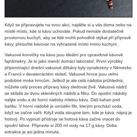
Když se připravujete na svou akci, najděte si u vás doma nebo na
místě místo, kde si kávu uchováte. Pokud nemáte dostatečně
prostornou kuchyň, aby se lidé mohli pohodlně stýkat při přípravě
kávy, přesuňte kávovar na vyhrazené místo mimo kuchyni .
Vakuové konvičky na kávu jsou ideální pro opravdové kávové
fajnšmekry. Je to jako menší domácí laboratoř. První výrobky
připomínající dnešní vakuové džbány byly vynalezeny v Německu
a Francii v devatenáctém století. Vakuové hrnce jsou velmi
podobné moka hrncům. Jelikož je ale celá nádoba průhledná,
můžete celý proces přípravy kávy sledovat živě. Vakuová nádrž
se skládá ze dvou skleněných nádob a filtru. Do spodní nádoby
nalijte vodu a do horní nádoby mletou kávu. Dáš kahan pod
baňku. V horní nádobě je umístěn filtr, kterým prochází voda,
když se začne vařit. Když voda stoupne tam, kde je káva, nápoj je
hotový. Po vypnutí přístroje se hotová káva začne vracet do
spodní láhve. Připravte si 200 ml vody na 17 g kávy. Doba
extrakce je asi jedna minuta .