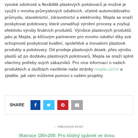
vysoké odolnosti a flexibilitě plastových polotovarů je možné je
využít v mnoha průmyslových odvětvích, včetně automobilového
průmyslu, stavebnictví, zdravotnictví a elektroniky. Mepla se snaží
poskytovat polotovary, které usnadňují výrobní procesy a zvyšují
efektivitu výroby finálních produktů. Výrobce plastových produktů,
jako je Mepla, je klíčovým partnerem pro mnoho odvětví díky své
schopnosti poskytovat kvalitní, spolehlivé a inovativní plastové
produkty a polotovary. Od prodeje plastových desek, přes výrobu
plastů až po dodávku plastových polotovarů, Mepla se snaží splnit
všechny potřeby svých zákazníků. Pro více informací o našich
produktech a službách navštivte naše stránky
mepla.cz/cs/
a
zjistěte, jak vám můžeme pomoci s vašimi projekty.
SHARE
PREVIOUS POST
Matrace 180×200: Pro klidný spánek ve dvou