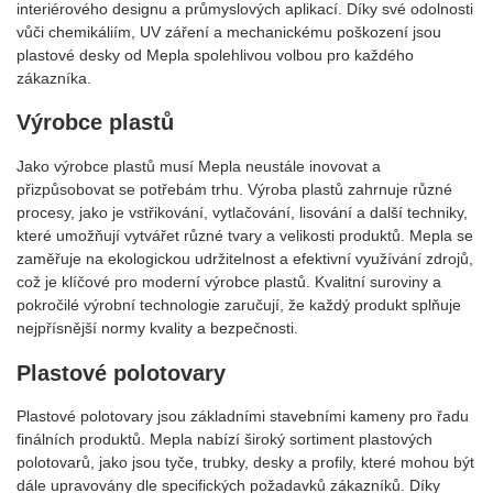
interiérového designu a průmyslových aplikací. Díky své odolnosti
vůči chemikáliím, UV záření a mechanickému poškození jsou
plastové desky od Mepla spolehlivou volbou pro každého
zákazníka.
Výrobce plastů
Jako výrobce plastů musí Mepla neustále inovovat a
přizpůsobovat se potřebám trhu. Výroba plastů zahrnuje různé
procesy, jako je vstřikování, vytlačování, lisování a další techniky,
které umožňují vytvářet různé tvary a velikosti produktů. Mepla se
zaměřuje na ekologickou udržitelnost a efektivní využívání zdrojů,
což je klíčové pro moderní výrobce plastů. Kvalitní suroviny a
pokročilé výrobní technologie zaručují, že každý produkt splňuje
nejpřísnější normy kvality a bezpečnosti.
Plastové polotovary
Plastové polotovary jsou základními stavebními kameny pro řadu
finálních produktů. Mepla nabízí široký sortiment plastových
polotovarů, jako jsou tyče, trubky, desky a profily, které mohou být
dále upravovány dle specifických požadavků zákazníků. Díky