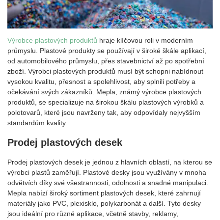
Výrobce plastových produktů
hraje klíčovou roli v moderním
průmyslu. Plastové produkty se používají v široké škále aplikací,
od automobilového průmyslu, přes stavebnictví až po spotřební
zboží. Výrobci plastových produktů musí být schopni nabídnout
vysokou kvalitu, přesnost a spolehlivost, aby splnili potřeby a
očekávání svých zákazníků. Mepla, známý výrobce plastových
produktů, se specializuje na širokou škálu plastových výrobků a
polotovarů, které jsou navrženy tak, aby odpovídaly nejvyšším
standardům kvality.
Prodej plastových desek
Prodej plastových desek je jednou z hlavních oblastí, na kterou se
výrobci plastů zaměřují. Plastové desky jsou využívány v mnoha
odvětvích díky své všestrannosti, odolnosti a snadné manipulaci.
Mepla nabízí široký sortiment plastových desek, které zahrnují
materiály jako PVC, plexisklo, polykarbonát a další. Tyto desky
jsou ideální pro různé aplikace, včetně stavby, reklamy,