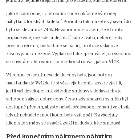
jednou z nejdůležitějších rad pro každého, kdo chce ušetřit.
Jako každoročně, i v letošním roce nabízíme výprodej
nábytku z loňských kolekcí. Pořídit si tak můžete vybavení do
bytu se slevami až 74 %. Nezapomeňte ovšem, že v tomto
případě více, než kde jinde, platí, kdo zaváhá, nebere, tedy
přesněji řečeno, nedostane se na něj, protože skladové
zásoby jsou omezené. Vyplatí se tak zapřemýšlet, co všechno
se chystáte v letošním roce rekonstruovat, jakou. VÍCE.
Všechno, co se už nevejde do ceny bytu, jsou potom
nadstandardy. Vyžádejte si včas jejich ceník, abyste zjistili,
jestli váš developer má výhodné smlouvy s dodavateli a je
schopen zajistit dobré ceny. Ceny nadstandardu by mělo být
dostupné předem, abyste nebyli překvapeni cenami ve chvíli,
kdy už nebudete moci koupi bytu vzít zpět. Na všechny
klientské změny se uzavírá zvláštní dodatek ke smlouvě.
Před konečným nákupem nábytku