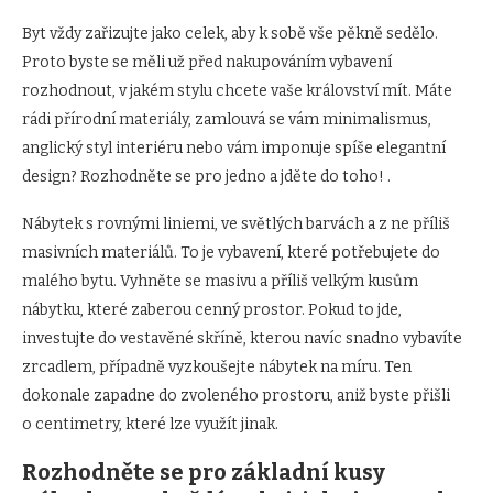
Byt vždy zařizujte jako celek, aby k sobě vše pěkně sedělo.
Proto byste se měli už před nakupováním vybavení
rozhodnout, v jakém stylu chcete vaše království mít. Máte
rádi přírodní materiály, zamlouvá se vám minimalismus,
anglický styl interiéru nebo vám imponuje spíše elegantní
design? Rozhodněte se pro jedno a jděte do toho! .
Nábytek s rovnými liniemi, ve světlých barvách a z ne příliš
masivních materiálů. To je vybavení, které potřebujete do
malého bytu. Vyhněte se masivu a příliš velkým kusům
nábytku, které zaberou cenný prostor. Pokud to jde,
investujte do vestavěné skříně, kterou navíc snadno vybavíte
zrcadlem, případně vyzkoušejte nábytek na míru. Ten
dokonale zapadne do zvoleného prostoru, aniž byste přišli
o centimetry, které lze využít jinak.
Rozhodněte se pro základní kusy