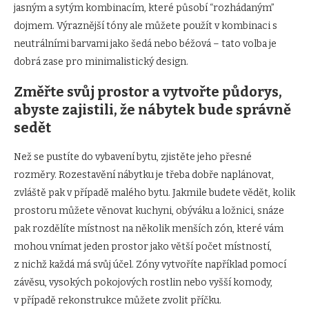
jasným a sytým kombinacím, které působí “rozhádaným”
dojmem. Výraznější tóny ale můžete použít v kombinaci s
neutrálními barvami jako šedá nebo béžová – tato volba je
dobrá zase pro minimalistický design.
Změřte svůj prostor a vytvořte půdorys,
abyste zajistili, že nábytek bude správně
sedět
Než se pustíte do vybavení bytu, zjistěte jeho přesné
rozměry. Rozestavění nábytku je třeba dobře naplánovat,
zvláště pak v případě malého bytu. Jakmile budete vědět, kolik
prostoru můžete věnovat kuchyni, obýváku a ložnici, snáze
pak rozdělíte místnost na několik menších zón, které vám
mohou vnímat jeden prostor jako větší počet místností,
z nichž každá má svůj účel. Zóny vytvoříte například pomocí
závěsu, vysokých pokojových rostlin nebo vyšší komody,
v případě rekonstrukce můžete zvolit příčku.