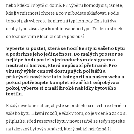
nebo kdekoli v bytě či domě. Při výběru komody si ujasněte,
kde ji v místnosti chcete a co v ní budete skladovat. Podle
toho si pak vyberete konkrétní typ komody. Existují dva
druhy typu zásuvky a kombinovaného typu. Toaletní stolek
do ložnice vám v ložnici dobře poslouží.
Vyberte si postel, která se hodí ke stylu vašeho bytu
a podtrhne jeho jedinečnost. Do malých prostor se
nejlépe hodí postel s jednoduchým designem a
neutrální barvou, která nepůsobí přehnaně. Pro
vkusný výběr cenově dostupných polštářů a
přikrývek navštivte tuto kategorii na našem webu a
pokud potřebujete kompletně zařídit svůj obývací
pokoj, vyberte si z naší široké nabídky bytového
textilu.
Každý developer chce, abyste se podíleli na návrhu exteriéru
vašeho bytu. Hlavní rozdíl je však v tom, co je v ceně a za co si
připlatíte. Před rezervací bytu v novostavbě se tedy zeptejte
na takzvaný bytový standard, který nabízí nejrůznější