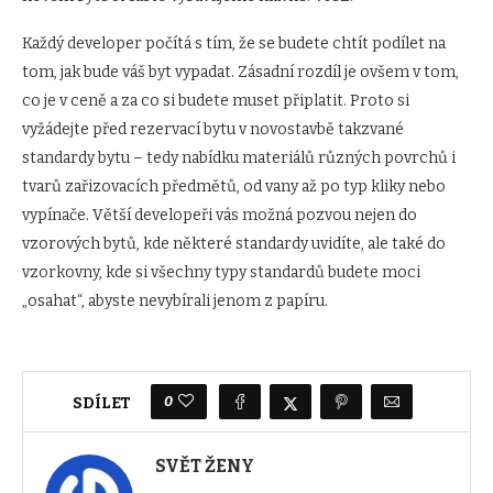
Každý developer počítá s tím, že se budete chtít podílet na
tom, jak bude váš byt vypadat. Zásadní rozdíl je ovšem v tom,
co je v ceně a za co si budete muset připlatit. Proto si
vyžádejte před rezervací bytu v novostavbě takzvané
standardy bytu – tedy nabídku materiálů různých povrchů i
tvarů zařizovacích předmětů, od vany až po typ kliky nebo
vypínače. Větší developeři vás možná pozvou nejen do
vzorových bytů, kde některé standardy uvidíte, ale také do
vzorkovny, kde si všechny typy standardů budete moci
„osahat“, abyste nevybírali jenom z papíru.
0
SDÍLET
SVĚT ŽENY