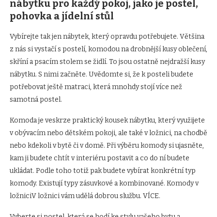
nábytku pro každý pokoj, jako je postel,
pohovka a jídelní stůl
Vybírejte tak jen nábytek, který opravdu potřebujete. Většina
z nás si vystačí s postelí, komodou na drobnější kusy oblečení,
skříní a psacím stolem se židlí. To jsou ostatně nejdražší kusy
nábytku. S nimi začněte. Uvědomte si, že k posteli budete
potřebovat ještě matraci, která mnohdy stojí více než
samotná postel.
Komoda je veskrze praktický kousek nábytku, který využijete
v obývacím nebo dětském pokoji, ale také v ložnici, na chodbě
nebo kdekoli v bytě či v domě. Při výběru komody si ujasněte,
kam ji budete chtít v interiéru postavit a co do ní budete
ukládat. Podle toho totiž pak budete vybírat konkrétní typ
komody. Existují typy zásuvkové a kombinované. Komody v
ložniciV ložnici vám udělá dobrou službu. VÍCE.
Vyberte si postel, která se hodí ke stylu vašeho bytu a