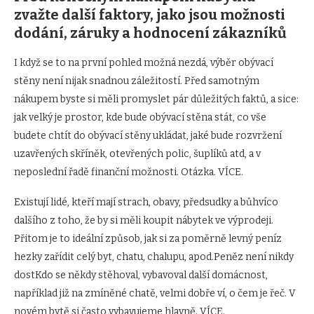
zvažte další faktory, jako jsou možnosti
dodání, záruky a hodnocení zákazníků
I když se to na první pohled možná nezdá, výběr obývací
stěny není nijak snadnou záležitostí. Před samotným
nákupem byste si měli promyslet pár důležitých faktů, a sice:
jak velký je prostor, kde bude obývací stěna stát, co vše
budete chtít do obývací stěny ukládat, jaké bude rozvržení
uzavřených skříněk, otevřených polic, šuplíků atd, a v
neposlední řadě finanční možnosti. Otázka. VÍCE.
Existují lidé, kteří mají strach, obavy, předsudky a bůhvíco
dalšího z toho, že by si měli koupit nábytek ve výprodeji.
Přitom je to ideální způsob, jak si za poměrně levný peníz
hezky zařídit celý byt, chatu, chalupu, apod.Peněz není nikdy
dostKdo se někdy stěhoval, vybavoval další domácnost,
například již na zmíněné chatě, velmi dobře ví, o čem je řeč. V
novém bytě si často vybavujeme hlavně. VÍCE.