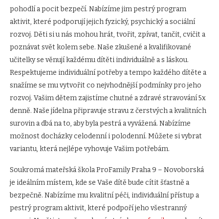
pohodlí a pocit bezpečí. Nabízíme jim pestrý program
aktivit, které podporují jejich fyzický, psychický a sociální
rozvoj. Děti si u nás mohou hrát, tvořit, zpívat, tančit, cvičit a
poznávat svět kolem sebe. Naše zkušené a kvalifikované
učitelky se věnují každému dítěti individuálně a s láskou.
Respektujeme individuální potřeby a tempo každého dítěte a
snažíme se mu vytvořit co nejvhodnější podmínky pro jeho
rozvoj. Vašim dětem zajistíme chutné a zdravé stravování 5x
denně. Naše jídelna připravuje stravu z čerstvých a kvalitních
surovin a dbá na to, aby byla pestrá a vyvážená. Nabízíme
možnost docházky celodenní i polodenní. Můžete si vybrat
variantu, která nejlépe vyhovuje Vašim potřebám.
Soukromá mateřská škola ProFamily Praha 9 – Novoborská
je ideálním místem, kde se Vaše dítě bude cítit šťastně a
bezpečně. Nabízíme mu kvalitní péči, individuální přístup a
pestrý program aktivit, které podpoří jeho všestranný