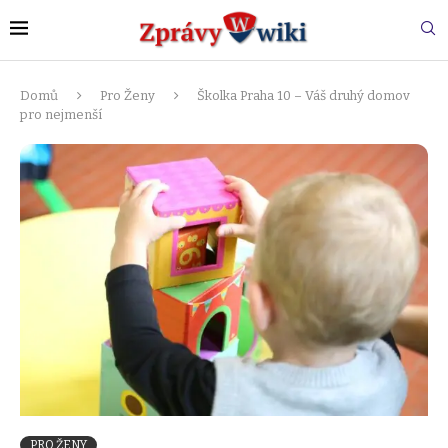
Domů
Pro Ženy
Školka Praha 10 – Váš druhý domov
pro nejmenší
PRO ŽENY