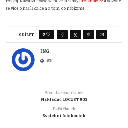
rozvoj. Navštivte naše webové stránky
profamily.cz
a dozvíte
se více o naší školce a o tom, co nabízíme.
0
SDÍLET
ING.
Předcházející článek
Nakladač LOCUST 903
Další článek
Svatební fotokoutek